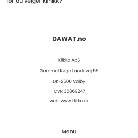
før du velger klinikk?
DAWAT.
no
web:
www.klikko.dk
Menu