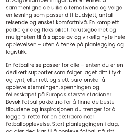
utvalgte kamper inngår. Det er enkelt å
sammenligne de ulike alternativene og velge
en løsning som passer ditt budsjett, antall
reisende og ønsket komfortnivå. En komplett
pakke gir deg fleksibilitet, forutsigbarhet og
muligheten til å slappe av og virkelig nyte hele
opplevelsen – uten å tenke på planlegging og
logistikk.
En fotballreise passer for alle – enten du er en
dedikert supporter som følger laget ditt i tykt
og tynt, eller rett og slett bare ønsker å
oppleve stemningen, spenningen og
fellesskapet på Europas største stadioner.
Besøk Fotballpakker.no for å finne de beste
tilbudene og inspirasjonen du trenger for å
legge til rette for en ekstraordinær
fotballopplevelse. Start planleggingen i dag,
og gjør deg klar til å oppleve fotball på sitt