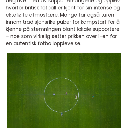
deg rive med av supportersangene og opplev
hvorfor britisk fotball er kjent for sin intense og
ektefølte atmosfære. Mange tar også turen
innom tradisjonsrike puber før kampstart for å
kjenne på stemningen blant lokale supportere
– noe som virkelig setter prikken over i-en for
en autentisk fotballopplevelse.