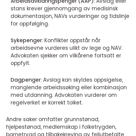
Arbeidsavklaringspenger (AAP)
: Avslag eller
stans krever gjennomgang av medisinsk
dokumentasjon, NAVs vurderinger og tidslinje
for oppfølging.
Sykepenger
: Konflikter oppstår når
arbeidsevne vurderes ulikt av lege og NAV.
Advokaten sjekker om vilkårene fortsatt er
oppfylt.
Dagpenger
: Avslag kan skyldes oppsigelse,
manglende arbeidssøking eller kombinasjon
med utdanning. Advokaten vurderer om
regelverket er korrekt tolket.
Andre saker omfatter grunnstønad,
hjelpestønad, medlemskap i folketrygden,
barnetrygd og tilbakekreving av feilutbetalte