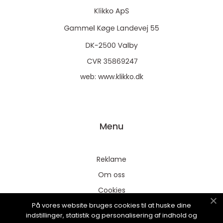
web:
www.klikko.dk
Menu
Reklame
Om oss
Cookies
På vores website bruges cookies til at huske dine
Kontakt Oss
indstillinger, statistik og personalisering af indhold og
Sitemap