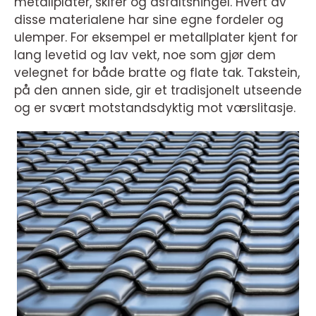
metallplater, skifer og asfaltshingel. Hvert av
disse materialene har sine egne fordeler og
ulemper. For eksempel er metallplater kjent for
lang levetid og lav vekt, noe som gjør dem
velegnet for både bratte og flate tak. Takstein,
på den annen side, gir et tradisjonelt utseende
og er svært motstandsdyktig mot værslitasje.