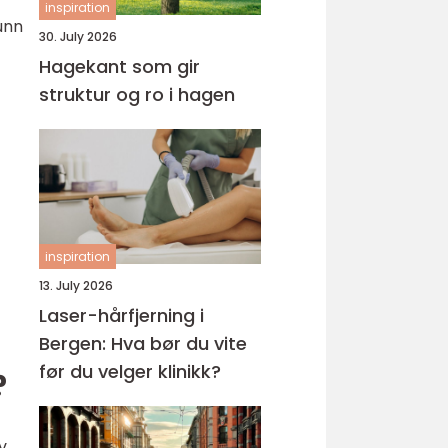
inspiration
unn
30. July 2026
Hagekant som gir
struktur og ro i hagen
inspiration
13. July 2026
Laser-hårfjerning i
Bergen: Hva bør du vite
før du velger klinikk?
?
v