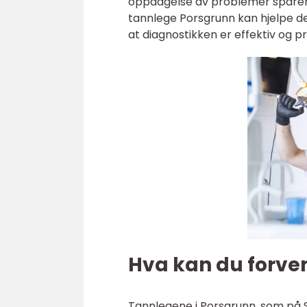
oppdagelse av problemer sparer o
tannlege Porsgrunn kan hjelpe d
at diagnostikken er effektiv og pr
Hva kan du forven
Tannlegene i Porsgrunn, som på 