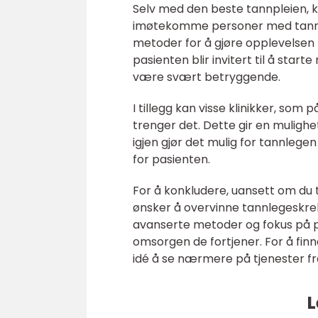
Selv med den beste tannpleien, 
imøtekomme personer med tannleg
metoder for å gjøre opplevelsen 
pasienten blir invitert til å star
være svært betryggende.
I tillegg kan visse klinikker, som
trenger det. Dette gir en muligh
igjen gjør det mulig for tannleg
for pasienten.
For å konkludere, uansett om du t
ønsker å overvinne tannlegeskrekk
avanserte metoder og fokus på pa
omsorgen de fortjener. For å fi
idé å se nærmere på tjenester f
L