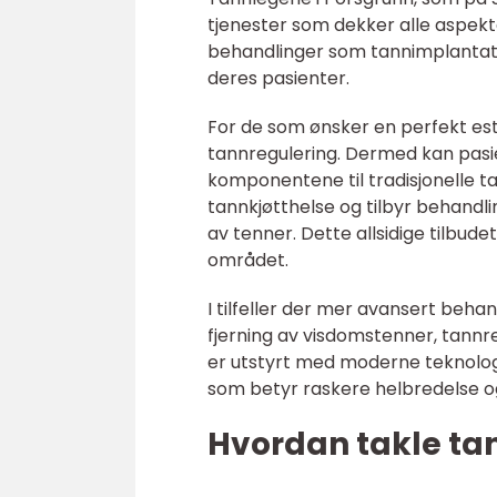
tjenester som dekker alle aspekte
behandlinger som tannimplantater
deres pasienter.
For de som ønsker en perfekt este
tannregulering. Dermed kan pasi
komponentene til tradisjonelle ta
tannkjøtthelse og tilbyr behandli
av tenner. Dette allsidige tilbude
området.
I tilfeller der mer avansert beha
fjerning av visdomstenner, tannr
er utstyrt med moderne teknologi
som betyr raskere helbredelse 
Hvordan takle ta