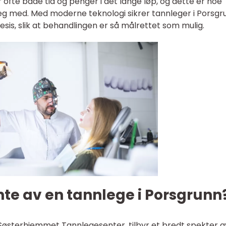
fte både tid og penger i det lange løp, og dette er noe
eg med. Med moderne teknologi sikrer tannleger i Porsgr
esis, slik at behandlingen er så målrettet som mulig.
te av en tannlege i Porsgrunn
Søsterhjemmet Tannlegesenter, tilbyr et bredt spekter a