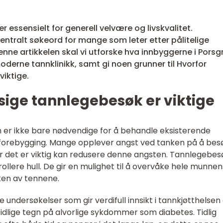
essensielt for generell velvære og livskvalitet.
 sentralt søkeord for mange som leter etter pålitelige
enne artikkelen skal vi utforske hva innbyggerne i Porsg
derne tannklinikk, samt gi noen grunner til Hvorfor
iktige.
sige tannlegebesøk er viktige
 er ikke bare nødvendige for å behandle eksisterende
 forebygging. Mange opplever angst ved tanken på å bes
r det er viktig kan redusere denne angsten. Tannlegebes
llere hull. De gir en mulighet til å overvåke hele munnen
rken av tennene.
undersøkelser som gir verdifull innsikt i tannkjøtthelsen 
 tidlige tegn på alvorlige sykdommer som diabetes. Tidlig