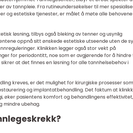
r av tannpleie. Fra rutineundersøkelser til mer spesialise
 og estetiske tjenester, er målet å møte alle behovene t
tisk løsning, tilbys også bleking av tenner og usynlig
entene oppnå sitt ønskede estetiske utseende uten de sy
nnreguleringer. Klinikken legger også stor vekt på
nger for periodontitt, noe som er avgjørende for å hindre
t sikrer at det finnes en løsning for alle tannhelsebehov i
ndling kreves, er det mulighet for kirurgiske prosesser so
estaurering og implantatbehandling. Det faktum at klinik
, øker pasientens komfort og behandlingens effektivitet
og mindre ubehag.
nnlegeskrekk?