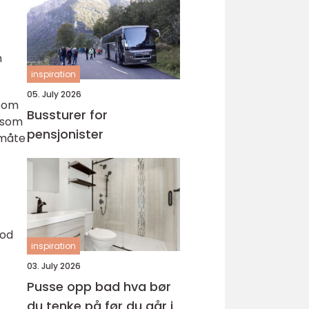
n
inspiration
05. July 2026
 som
Bussturer for
e som
pensjonister
 måte
god
inspiration
03. July 2026
Pusse opp bad hva bør
du tenke på før du går i