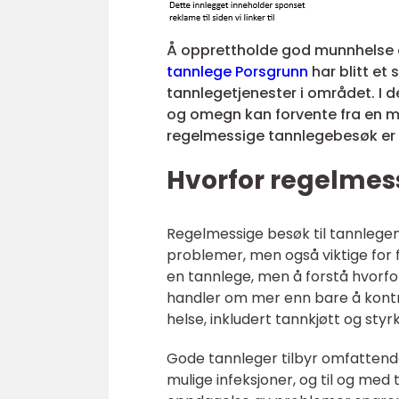
Å opprettholde god munnhelse er 
tannlege Porsgrunn
har blitt et
tannlegetjenester i området. I d
og omegn kan forvente fra en mo
regelmessige tannlegebesøk er v
Hvorfor regelmes
Regelmessige besøk til tannlegen
problemer, men også viktige for
en tannlege, men å forstå hvorfo
handler om mer enn bare å kontro
helse, inkludert tannkjøtt og sty
Gode tannleger tilbyr omfattende 
mulige infeksjoner, og til og med