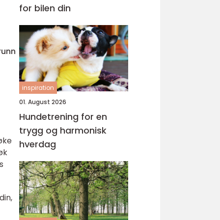
for bilen din
runn
inspiration
01. August 2026
Hundetrening for en
trygg og harmonisk
øke
hverdag
øk
s
din,