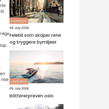
rte
il
inspiration
09. July 2026
nlige
Feiebil som skaper rene
og tryggere bymiljøer
 tap
m
ken
, noe
inspiration
09. July 2026
Båtførerprøven oslo