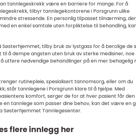
kan tannlegeskrekk være en barriere for mange. For å
eskrekk, tilbyr tannlegekontorene i Porsgrunn ulike
mindre stressende. En personlig tilpasset tilnærming, der
te med en enkel samtale uten forpliktelse til behandling, ka
 på Søsterhjemmet, tilby bruk av lystgass for å berolige de
et til å dempe angsten uten bruk av sterke medisiner, no
en å utføre nødvendige behandlinger på en mer behagelig
renger rutinepleie, spesialisert tannomsorg, eller om du
, står tannlegene i Porsgrunn klare til å hjelpe. Med
sientens komfort, sørger de for at hver pasient får den
nne en tannlege som passer dine behov, kan det være en 
ra Søsterhjemmet Tannlegesenter.
es flere innlegg her