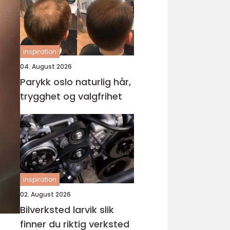
inspiration
04. August 2026
Parykk oslo naturlig hår,
trygghet og valgfrihet
inspiration
02. August 2026
Bilverksted larvik slik
finner du riktig verksted