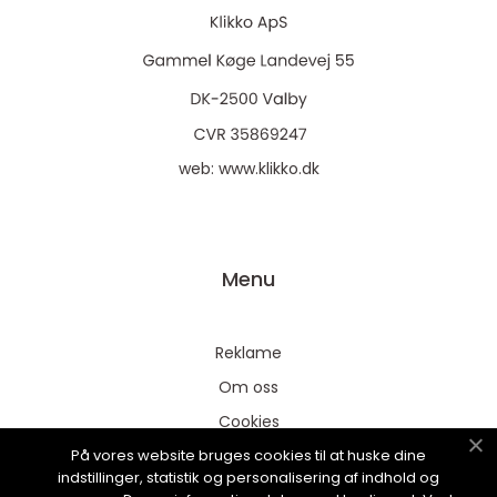
web:
www.klikko.dk
Menu
Reklame
Om oss
Cookies
På vores website bruges cookies til at huske dine
Kontakt Oss
indstillinger, statistik og personalisering af indhold og
Sitemap