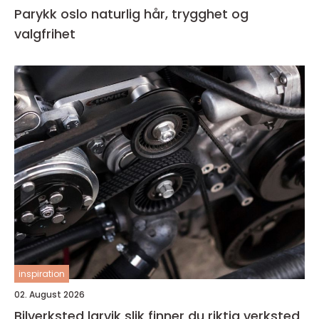
Parykk oslo naturlig hår, trygghet og
valgfrihet
inspiration
02. August 2026
Bilverksted larvik slik finner du riktig verksted