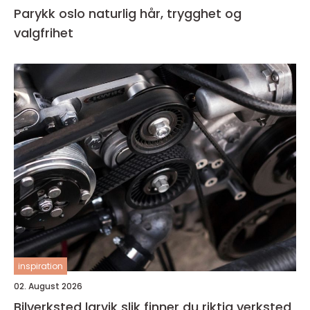
Parykk oslo naturlig hår, trygghet og
valgfrihet
inspiration
02. August 2026
Bilverksted larvik slik finner du riktig verksted